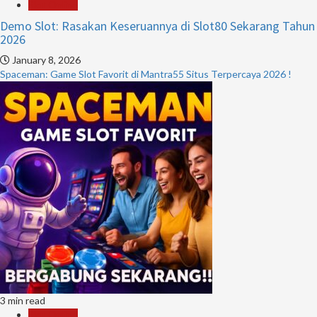
Slot Online
Demo Slot: Rasakan Keseruannya di Slot80 Sekarang Tahun
2026
January 8, 2026
Spaceman: Game Slot Favorit di Mantra55 Situs Terpercaya 2026 !
3 min read
Slot Online