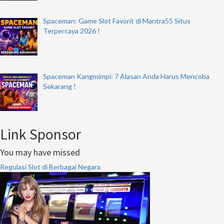
Spaceman: Game Slot Favorit di Mantra55 Situs
Terpercaya 2026 !
Spaceman Kangmimpi: 7 Alasan Anda Harus Mencoba
Sekarang !
Link Sponsor
You may have missed
Regulasi Slot di Berbagai Negara