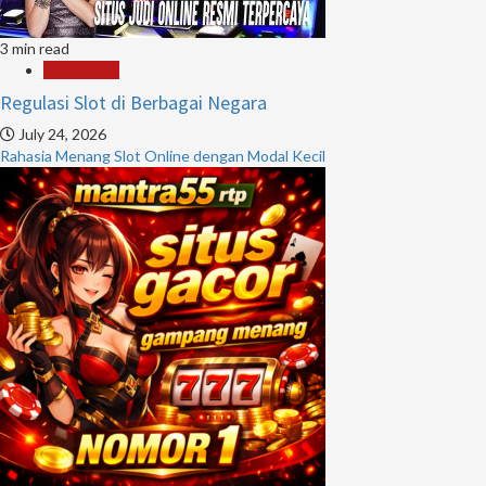
3 min read
Slot Online
Regulasi Slot di Berbagai Negara
July 24, 2026
Rahasia Menang Slot Online dengan Modal Kecil