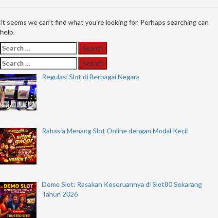
It seems we can’t find what you’re looking for. Perhaps searching can
help.
Search
for:
Search
for:
Regulasi Slot di Berbagai Negara
Rahasia Menang Slot Online dengan Modal Kecil
Demo Slot: Rasakan Keseruannya di Slot80 Sekarang
Tahun 2026