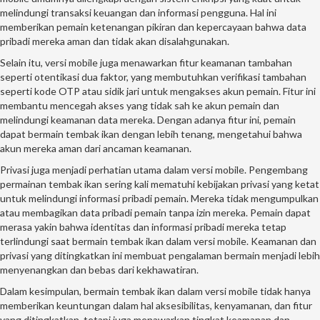
melindungi transaksi keuangan dan informasi pengguna. Hal ini
memberikan pemain ketenangan pikiran dan kepercayaan bahwa data
pribadi mereka aman dan tidak akan disalahgunakan.
Selain itu, versi mobile juga menawarkan fitur keamanan tambahan
seperti otentikasi dua faktor, yang membutuhkan verifikasi tambahan
seperti kode OTP atau sidik jari untuk mengakses akun pemain. Fitur ini
membantu mencegah akses yang tidak sah ke akun pemain dan
melindungi keamanan data mereka. Dengan adanya fitur ini, pemain
dapat bermain tembak ikan dengan lebih tenang, mengetahui bahwa
akun mereka aman dari ancaman keamanan.
Privasi juga menjadi perhatian utama dalam versi mobile. Pengembang
permainan tembak ikan sering kali mematuhi kebijakan privasi yang ketat
untuk melindungi informasi pribadi pemain. Mereka tidak mengumpulkan
atau membagikan data pribadi pemain tanpa izin mereka. Pemain dapat
merasa yakin bahwa identitas dan informasi pribadi mereka tetap
terlindungi saat bermain tembak ikan dalam versi mobile. Keamanan dan
privasi yang ditingkatkan ini membuat pengalaman bermain menjadi lebih
menyenangkan dan bebas dari kekhawatiran.
Dalam kesimpulan, bermain tembak ikan dalam versi mobile tidak hanya
memberikan keuntungan dalam hal aksesibilitas, kenyamanan, dan fitur
yang ditingkatkan, tetapi juga menawarkan tingkat keamanan dan