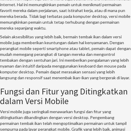
internet. Hal ini memungkinkan pemain untuk menikmati permainan
favorit mereka dalam perjalanan, saat istirahat kerja, atau di mana pun
mereka berada. Tidak lagi terbatas pada komputer desktop, versi mobile
memungkinkan pemain untuk tetap terhubung dengan permainan
mereka sepanjang waktu.
Selain aksesibilitas yang lebih baik, bermain tembak ikan dalam versi
mobile juga memberikan keuntungan dalam hal kenyamanan. Dengan
perangkat mobile seperti smartphone atau tablet, pemain dapat dengan
mudah memegang perangkat di tangan mereka dan mengontrol
tembakan dengan sentuhan jari. Ini memberikan pengalaman yang lebih
nyaman dan intuitif daripada menggunakan keyboard dan mouse pada
komputer desktop. Pemain dapat merasakan sensasi yang lebih
langsung dan responsif saat menembak ikan-ikan yang bergerak di layar.
Fungsi dan Fitur yang Ditingkatkan
dalam Versi Mobile
Versi mobile juga seringkali menawarkan fungsi dan fitur yang
ditingkatkan dibandingkan dengan versi desktop. Pengembang
permainan tembak ikan telah mengoptimalkan permainan untuk tampil
sempurna pada layar perangkat mobile. Grafik yang lebih baik, animasi