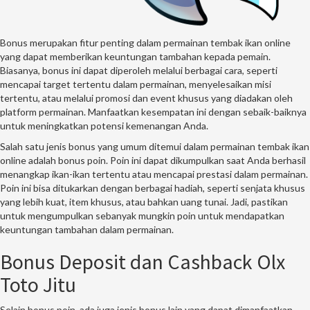
Bonus merupakan fitur penting dalam permainan tembak ikan online
yang dapat memberikan keuntungan tambahan kepada pemain.
Biasanya, bonus ini dapat diperoleh melalui berbagai cara, seperti
mencapai target tertentu dalam permainan, menyelesaikan misi
tertentu, atau melalui promosi dan event khusus yang diadakan oleh
platform permainan. Manfaatkan kesempatan ini dengan sebaik-baiknya
untuk meningkatkan potensi kemenangan Anda.
Salah satu jenis bonus yang umum ditemui dalam permainan tembak ikan
online adalah bonus poin. Poin ini dapat dikumpulkan saat Anda berhasil
menangkap ikan-ikan tertentu atau mencapai prestasi dalam permainan.
Poin ini bisa ditukarkan dengan berbagai hadiah, seperti senjata khusus
yang lebih kuat, item khusus, atau bahkan uang tunai. Jadi, pastikan
untuk mengumpulkan sebanyak mungkin poin untuk mendapatkan
keuntungan tambahan dalam permainan.
Bonus Deposit dan Cashback Olx
Toto Jitu
Selain bonus poin, ada juga jenis bonus lain yang dapat dimanfaatkan,