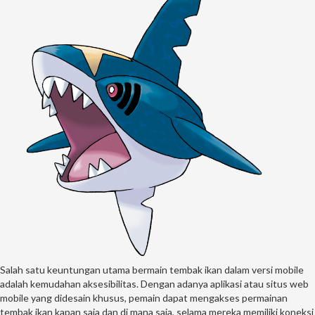
Salah satu keuntungan utama bermain tembak ikan dalam versi mobile
adalah kemudahan aksesibilitas. Dengan adanya aplikasi atau situs web
mobile yang didesain khusus, pemain dapat mengakses permainan
tembak ikan kapan saja dan di mana saja, selama mereka memiliki koneksi