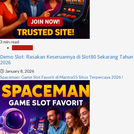
3 min read
Slot Online
Demo Slot: Rasakan Keseruannya di Slot80 Sekarang Tahun
2026
January 8, 2026
Spaceman: Game Slot Favorit di Mantra55 Situs Terpercaya 2026 !