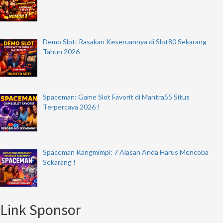
Demo Slot: Rasakan Keseruannya di Slot80 Sekarang
Tahun 2026
Spaceman: Game Slot Favorit di Mantra55 Situs
Terpercaya 2026 !
Spaceman Kangmimpi: 7 Alasan Anda Harus Mencoba
Sekarang !
Link Sponsor