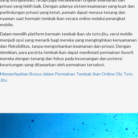
privasi yang lebih baik. Dengan adanya sistem keamanan yang kuat dan
perlindungan privasi yang ketat, pemain dapat merasa tenang dan
nyaman saat bermain tembak ikan secara online melalui perangkat
mobile.
Dalam memilih platform bermain tembak ikan olx toto jitu, versi mobile
menjadi opsi yang menarik bagi mereka yang menginginkan kenyamanan
dan fleksibilitas, tanpa mengorbankan keamanan dan privasi. Dengan
demikian, para pecinta tembak ikan dapat menikmati permainan favorit
mereka dengan tenang dan fokus pada kesenangan dan potensi
keuntungan yang ditawarkan oleh permainan tersebut.
Memanfaatkan Bonus dalam Permainan Tembak Ikan Online Olx Toto
Jitu