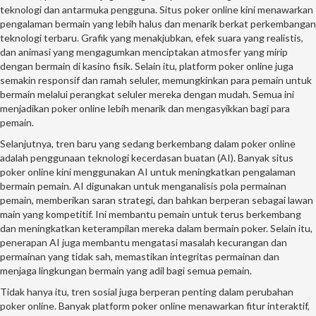
teknologi dan antarmuka pengguna. Situs poker online kini menawarkan
pengalaman bermain yang lebih halus dan menarik berkat perkembangan
teknologi terbaru. Grafik yang menakjubkan, efek suara yang realistis,
dan animasi yang mengagumkan menciptakan atmosfer yang mirip
dengan bermain di kasino fisik. Selain itu, platform poker online juga
semakin responsif dan ramah seluler, memungkinkan para pemain untuk
bermain melalui perangkat seluler mereka dengan mudah. Semua ini
menjadikan poker online lebih menarik dan mengasyikkan bagi para
pemain.
Selanjutnya, tren baru yang sedang berkembang dalam poker online
adalah penggunaan teknologi kecerdasan buatan (AI). Banyak situs
poker online kini menggunakan AI untuk meningkatkan pengalaman
bermain pemain. AI digunakan untuk menganalisis pola permainan
pemain, memberikan saran strategi, dan bahkan berperan sebagai lawan
main yang kompetitif. Ini membantu pemain untuk terus berkembang
dan meningkatkan keterampilan mereka dalam bermain poker. Selain itu,
penerapan AI juga membantu mengatasi masalah kecurangan dan
permainan yang tidak sah, memastikan integritas permainan dan
menjaga lingkungan bermain yang adil bagi semua pemain.
Tidak hanya itu, tren sosial juga berperan penting dalam perubahan
poker online. Banyak platform poker online menawarkan fitur interaktif,