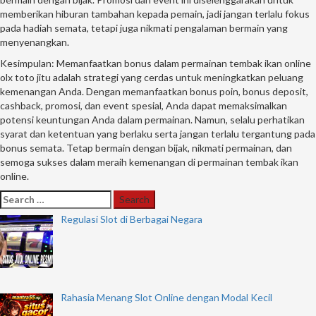
memberikan hiburan tambahan kepada pemain, jadi jangan terlalu fokus
pada hadiah semata, tetapi juga nikmati pengalaman bermain yang
menyenangkan.
Kesimpulan: Memanfaatkan bonus dalam permainan tembak ikan online
olx toto jitu adalah strategi yang cerdas untuk meningkatkan peluang
kemenangan Anda. Dengan memanfaatkan bonus poin, bonus deposit,
cashback, promosi, dan event spesial, Anda dapat memaksimalkan
potensi keuntungan Anda dalam permainan. Namun, selalu perhatikan
syarat dan ketentuan yang berlaku serta jangan terlalu tergantung pada
bonus semata. Tetap bermain dengan bijak, nikmati permainan, dan
semoga sukses dalam meraih kemenangan di permainan tembak ikan
online.
Search
for:
Regulasi Slot di Berbagai Negara
Rahasia Menang Slot Online dengan Modal Kecil