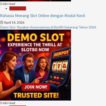
3 min read
Slot Online
Rahasia Menang Slot Online dengan Modal Kecil
April 14, 2026
Demo Slot: Rasakan Keseruannya di Slot80 Sekarang Tahun 2026
3 min read