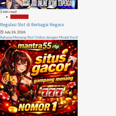
3 min read
Slot Online
Regulasi Slot di Berbagai Negara
July 24, 2026
Rahasia Menang Slot Online dengan Modal Kecil