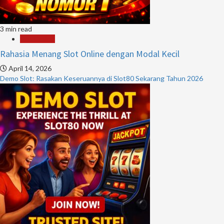
3 min read
Slot Online
Rahasia Menang Slot Online dengan Modal Kecil
April 14, 2026
Demo Slot: Rasakan Keseruannya di Slot80 Sekarang Tahun 2026