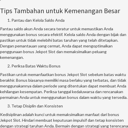
Tips Tambahan untuk Kemenangan Besar
Pantau dan Kelola Saldo Anda
Pantau saldo akun Anda secara teratur untuk memastikan Anda
menggunakan bonus secara efektif. Kelola saldo Anda dengan bijak dan
pastikan untuk tidak melebihi batas taruhan yang telah ditetapkan.
Dengan pemantauan yang cermat, Anda dapat mengoptimalkan
penggunaan bonus Jekpot Slot dan memaksimalkan peluang
kemenangan.
Periksa Batas Waktu Bonus
Pastikan untuk memanfaatkan bonus Jekpot Slot sebelum batas waktu
berakhir. Bonus biasanya memiliki masa berlaku yang terbatas, dan tidak
menggunakannya dalam periode yang ditentukan dapat membuat Anda
kehilangan kesempatan. Periksa tanggal kedaluwarsa dan rencanakan
permainan Anda untuk menggunakan bonus dalam waktu yang tersedia.
Tetap Disiplin dan Konsisten
Kedisiplinan adalah kunci untuk memaksimalkan manfaat dari bonus
Jekpot Slot. Hindari membuat keputusan impulsif dan tetap konsisten
dengan strategi taruhan Anda. Bermain dengan strategi yang terencana