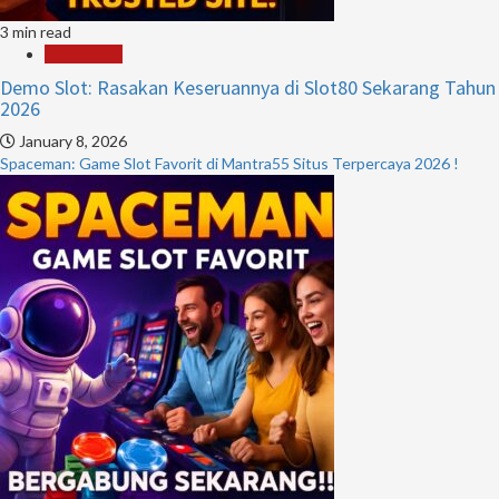
3 min read
Slot Online
Demo Slot: Rasakan Keseruannya di Slot80 Sekarang Tahun
2026
January 8, 2026
Spaceman: Game Slot Favorit di Mantra55 Situs Terpercaya 2026 !