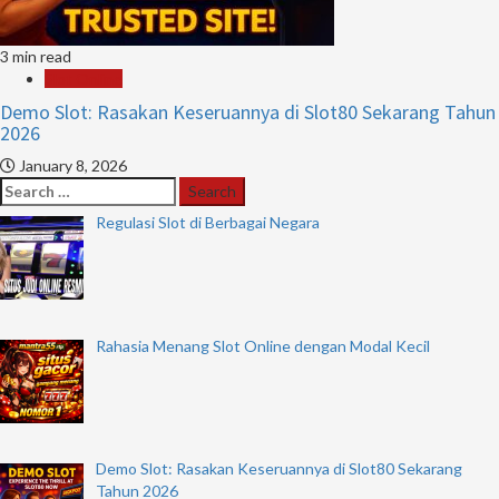
3 min read
Slot Online
Demo Slot: Rasakan Keseruannya di Slot80 Sekarang Tahun
2026
January 8, 2026
Search
for:
Regulasi Slot di Berbagai Negara
Rahasia Menang Slot Online dengan Modal Kecil
Demo Slot: Rasakan Keseruannya di Slot80 Sekarang
Tahun 2026