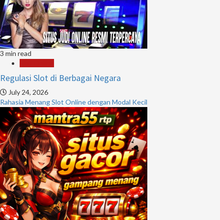
3 min read
Slot Online
Regulasi Slot di Berbagai Negara
July 24, 2026
Rahasia Menang Slot Online dengan Modal Kecil