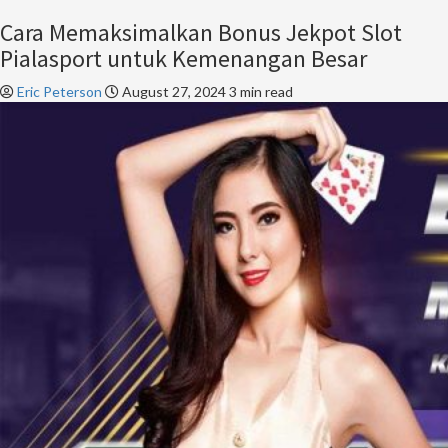
Cara Memaksimalkan Bonus Jekpot Slot
Pialasport untuk Kemenangan Besar
Eric Peterson
August 27, 2024
3 min read