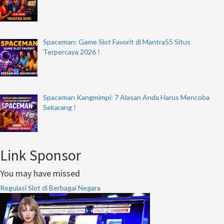
Spaceman: Game Slot Favorit di Mantra55 Situs
Terpercaya 2026 !
Spaceman Kangmimpi: 7 Alasan Anda Harus Mencoba
Sekarang !
Link Sponsor
You may have missed
Regulasi Slot di Berbagai Negara