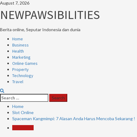
Skip
August 7, 2026
to
NEWPAWSIBILITIES
content
Berita online, Seputar Indonesia dan dunia
Primary
Home
Menu
Business
Health
Marketing
Online Games
Property
Technology
Travel
Search
for:
Home
Slot Online
Spaceman Kangmimpi: 7 Alasan Anda Harus Mencoba Sekarang !
Slot Online