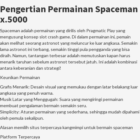
Pengertian Permainan Spaceman
x.5000
Spaceman adalah permainan yang dirilis oleh Pragmatic Play yang
mengusung konsep slot crash game. Di dalam permainan ini, pemain
akan melihat seorang astronot yang meluncur ke luar angkasa. Semakin
lama astronot ini terbang, semakin tinggi pula pengganda yang bisa
diraih. Namun, tantangan terbesar adalah memutuskan kapan harus
menarik taruhan sebelum astronot tersebut jatuh. Ini adalah kombinasi
antara keberanian dan strategi!
Keunikan Permainan
Grafis Menarik: Desain visual yang memukau dengan latar belakang luar
angkasa yang penuh warna.
Musik Latar yang Menggugah: Suara yang mengiringi permainan
membuat pengalaman bermain semakin seru.
Simplicity: Aturan permainan yang sederhana, sehingga mudah dipahami
oleh pemula sekalipun.
Alasan memilih situs terpercaya kangmimpi untuk bermain spaceman
Platform Terpercaya