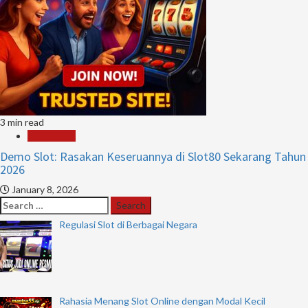
3 min read
Slot Online
Demo Slot: Rasakan Keseruannya di Slot80 Sekarang Tahun
2026
January 8, 2026
Search
for:
Regulasi Slot di Berbagai Negara
Rahasia Menang Slot Online dengan Modal Kecil