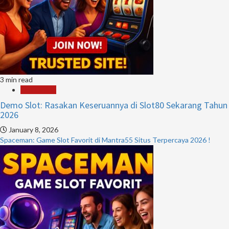
3 min read
Slot Online
Demo Slot: Rasakan Keseruannya di Slot80 Sekarang Tahun
2026
January 8, 2026
Spaceman: Game Slot Favorit di Mantra55 Situs Terpercaya 2026 !