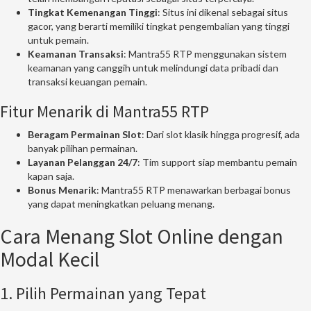
Tingkat Kemenangan Tinggi
: Situs ini dikenal sebagai situs
gacor, yang berarti memiliki tingkat pengembalian yang tinggi
untuk pemain.
Keamanan Transaksi
: Mantra55 RTP menggunakan sistem
keamanan yang canggih untuk melindungi data pribadi dan
transaksi keuangan pemain.
Fitur Menarik di Mantra55 RTP
Beragam Permainan Slot
: Dari slot klasik hingga progresif, ada
banyak pilihan permainan.
Layanan Pelanggan 24/7
: Tim support siap membantu pemain
kapan saja.
Bonus Menarik
: Mantra55 RTP menawarkan berbagai bonus
yang dapat meningkatkan peluang menang.
Cara Menang Slot Online dengan
Modal Kecil
1. Pilih Permainan yang Tepat