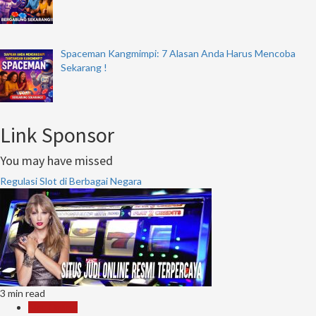
Spaceman Kangmimpi: 7 Alasan Anda Harus Mencoba
Sekarang !
Link Sponsor
You may have missed
Regulasi Slot di Berbagai Negara
3 min read
Slot Online