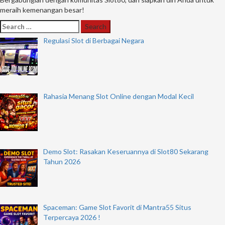
meraih kemenangan besar!
Search
for:
Regulasi Slot di Berbagai Negara
Rahasia Menang Slot Online dengan Modal Kecil
Demo Slot: Rasakan Keseruannya di Slot80 Sekarang
Tahun 2026
Spaceman: Game Slot Favorit di Mantra55 Situs
Terpercaya 2026 !