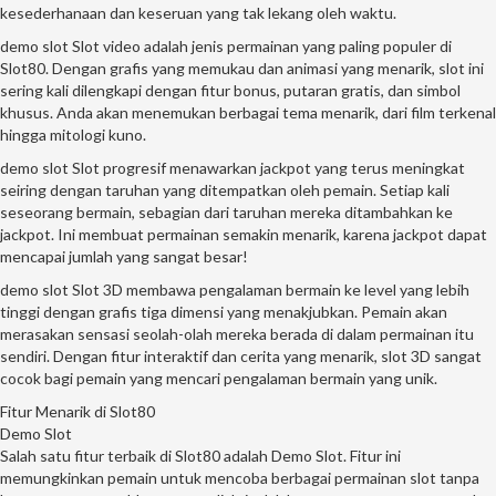
kesederhanaan dan keseruan yang tak lekang oleh waktu.
demo slot Slot video adalah jenis permainan yang paling populer di
Slot80. Dengan grafis yang memukau dan animasi yang menarik, slot ini
sering kali dilengkapi dengan fitur bonus, putaran gratis, dan simbol
khusus. Anda akan menemukan berbagai tema menarik, dari film terkenal
hingga mitologi kuno.
demo slot Slot progresif menawarkan jackpot yang terus meningkat
seiring dengan taruhan yang ditempatkan oleh pemain. Setiap kali
seseorang bermain, sebagian dari taruhan mereka ditambahkan ke
jackpot. Ini membuat permainan semakin menarik, karena jackpot dapat
mencapai jumlah yang sangat besar!
demo slot Slot 3D membawa pengalaman bermain ke level yang lebih
tinggi dengan grafis tiga dimensi yang menakjubkan. Pemain akan
merasakan sensasi seolah-olah mereka berada di dalam permainan itu
sendiri. Dengan fitur interaktif dan cerita yang menarik, slot 3D sangat
cocok bagi pemain yang mencari pengalaman bermain yang unik.
Fitur Menarik di Slot80
Demo Slot
Salah satu fitur terbaik di Slot80 adalah Demo Slot. Fitur ini
memungkinkan pemain untuk mencoba berbagai permainan slot tanpa