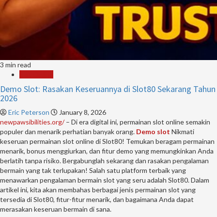
3 min read
Slot Online
Demo Slot: Rasakan Keseruannya di Slot80 Sekarang Tahun
2026
Eric Peterson
January 8, 2026
newpawsibilities.org/
– Di era digital ini, permainan slot online semakin
populer dan menarik perhatian banyak orang.
Demo slot
Nikmati
keseruan permainan slot online di Slot80! Temukan beragam permainan
menarik, bonus menggiurkan, dan fitur demo yang memungkinkan Anda
berlatih tanpa risiko. Bergabunglah sekarang dan rasakan pengalaman
bermain yang tak terlupakan! Salah satu platform terbaik yang
menawarkan pengalaman bermain slot yang seru adalah Slot80. Dalam
artikel ini, kita akan membahas berbagai jenis permainan slot yang
tersedia di Slot80, fitur-fitur menarik, dan bagaimana Anda dapat
merasakan keseruan bermain di sana.