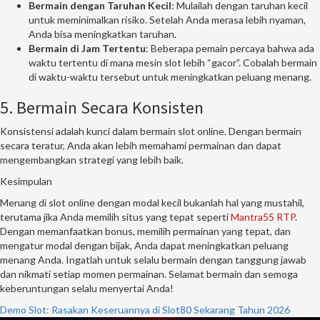
Bermain dengan Taruhan Kecil
: Mulailah dengan taruhan kecil
untuk meminimalkan risiko. Setelah Anda merasa lebih nyaman,
Anda bisa meningkatkan taruhan.
Bermain di Jam Tertentu
: Beberapa pemain percaya bahwa ada
waktu tertentu di mana mesin slot lebih “gacor”. Cobalah bermain
di waktu-waktu tersebut untuk meningkatkan peluang menang.
5. Bermain Secara Konsisten
Konsistensi adalah kunci dalam bermain slot online. Dengan bermain
secara teratur, Anda akan lebih memahami permainan dan dapat
mengembangkan strategi yang lebih baik.
Kesimpulan
Menang di slot online dengan modal kecil bukanlah hal yang mustahil,
terutama jika Anda memilih situs yang tepat seperti
Mantra55 RTP
.
Dengan memanfaatkan bonus, memilih permainan yang tepat, dan
mengatur modal dengan bijak, Anda dapat meningkatkan peluang
menang Anda. Ingatlah untuk selalu bermain dengan tanggung jawab
dan nikmati setiap momen permainan. Selamat bermain dan semoga
keberuntungan selalu menyertai Anda!
Demo Slot: Rasakan Keseruannya di Slot80 Sekarang Tahun 2026