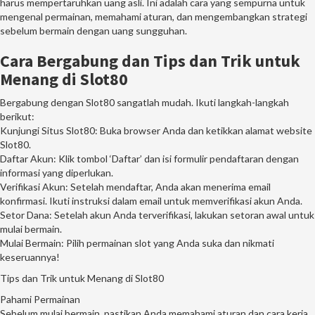
harus mempertaruhkan uang asli. Ini adalah cara yang sempurna untuk
mengenal permainan, memahami aturan, dan mengembangkan strategi
sebelum bermain dengan uang sungguhan.
Cara Bergabung dan Tips dan Trik untuk
Menang di Slot80
Bergabung dengan Slot80 sangatlah mudah. Ikuti langkah-langkah
berikut:
Kunjungi Situs Slot80: Buka browser Anda dan ketikkan alamat website
Slot80.
Daftar Akun: Klik tombol ‘Daftar’ dan isi formulir pendaftaran dengan
informasi yang diperlukan.
Verifikasi Akun: Setelah mendaftar, Anda akan menerima email
konfirmasi. Ikuti instruksi dalam email untuk memverifikasi akun Anda.
Setor Dana: Setelah akun Anda terverifikasi, lakukan setoran awal untuk
mulai bermain.
Mulai Bermain: Pilih permainan slot yang Anda suka dan nikmati
keseruannya!
Tips dan Trik untuk Menang di Slot80
Pahami Permainan
Sebelum mulai bermain, pastikan Anda memahami aturan dan cara kerja