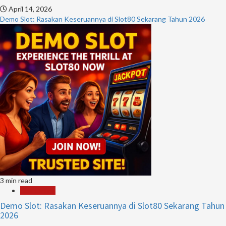
April 14, 2026
Demo Slot: Rasakan Keseruannya di Slot80 Sekarang Tahun 2026
3 min read
Slot Online
Demo Slot: Rasakan Keseruannya di Slot80 Sekarang Tahun
2026