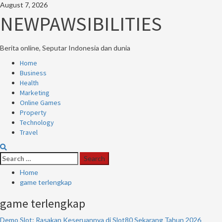
Skip
August 7, 2026
to
NEWPAWSIBILITIES
content
Berita online, Seputar Indonesia dan dunia
Primary
Home
Menu
Business
Health
Marketing
Online Games
Property
Technology
Travel
Search
for:
Home
game terlengkap
game terlengkap
Demo Slot: Rasakan Keseruannya di Slot80 Sekarang Tahun 2026