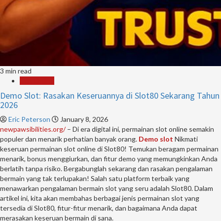
3 min read
Slot Online
Demo Slot: Rasakan Keseruannya di Slot80 Sekarang Tahun
2026
Eric Peterson
January 8, 2026
newpawsibilities.org/
– Di era digital ini, permainan slot online semakin
populer dan menarik perhatian banyak orang.
Demo slot
Nikmati
keseruan permainan slot online di Slot80! Temukan beragam permainan
menarik, bonus menggiurkan, dan fitur demo yang memungkinkan Anda
berlatih tanpa risiko. Bergabunglah sekarang dan rasakan pengalaman
bermain yang tak terlupakan! Salah satu platform terbaik yang
menawarkan pengalaman bermain slot yang seru adalah Slot80. Dalam
artikel ini, kita akan membahas berbagai jenis permainan slot yang
tersedia di Slot80, fitur-fitur menarik, dan bagaimana Anda dapat
merasakan keseruan bermain di sana.