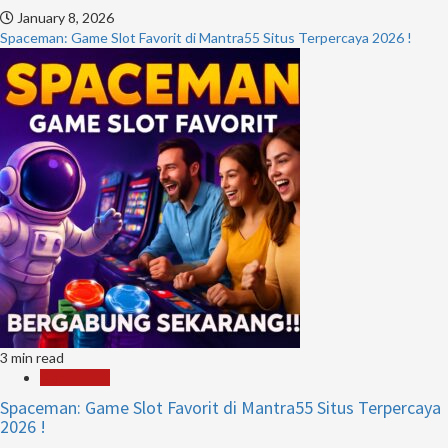
January 8, 2026
Spaceman: Game Slot Favorit di Mantra55 Situs Terpercaya 2026 !
3 min read
Slot Online
Spaceman: Game Slot Favorit di Mantra55 Situs Terpercaya
2026 !