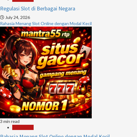
Regulasi Slot di Berbagai Negara
July 24, 2026
Rahasia Menang Slot Online dengan Modal Kecil
3 min read
Slot Online
Rahasia Menang Slot Online dengan Modal Kecil