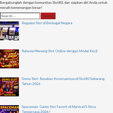
Bergabunglah dengan komunitas Slot80, dan siapkan diri Anda untuk
meraih kemenangan besar!
Search
for:
Regulasi Slot di Berbagai Negara
Rahasia Menang Slot Online dengan Modal Kecil
Demo Slot: Rasakan Keseruannya di Slot80 Sekarang
Tahun 2026
Spaceman: Game Slot Favorit di Mantra55 Situs
Terpercaya 2026 !