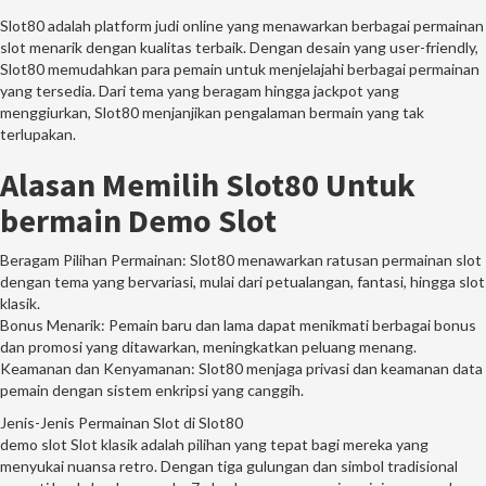
Slot80 adalah platform judi online yang menawarkan berbagai permainan
slot menarik dengan kualitas terbaik. Dengan desain yang user-friendly,
Slot80 memudahkan para pemain untuk menjelajahi berbagai permainan
yang tersedia. Dari tema yang beragam hingga jackpot yang
menggiurkan, Slot80 menjanjikan pengalaman bermain yang tak
terlupakan.
Alasan Memilih Slot80 Untuk
bermain Demo Slot
Beragam Pilihan Permainan: Slot80 menawarkan ratusan permainan slot
dengan tema yang bervariasi, mulai dari petualangan, fantasi, hingga slot
klasik.
Bonus Menarik: Pemain baru dan lama dapat menikmati berbagai bonus
dan promosi yang ditawarkan, meningkatkan peluang menang.
Keamanan dan Kenyamanan: Slot80 menjaga privasi dan keamanan data
pemain dengan sistem enkripsi yang canggih.
Jenis-Jenis Permainan Slot di Slot80
demo slot Slot klasik adalah pilihan yang tepat bagi mereka yang
menyukai nuansa retro. Dengan tiga gulungan dan simbol tradisional