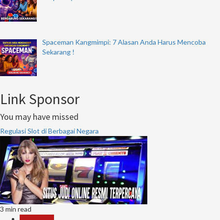
Spaceman Kangmimpi: 7 Alasan Anda Harus Mencoba
Sekarang !
Link Sponsor
You may have missed
Regulasi Slot di Berbagai Negara
3 min read
Slot Online