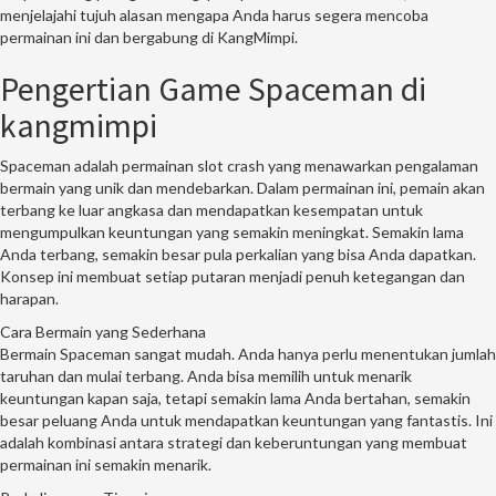
menjelajahi tujuh alasan mengapa Anda harus segera mencoba
permainan ini dan bergabung di KangMimpi.
Pengertian Game Spaceman di
kangmimpi
Spaceman adalah permainan slot crash yang menawarkan pengalaman
bermain yang unik dan mendebarkan. Dalam permainan ini, pemain akan
terbang ke luar angkasa dan mendapatkan kesempatan untuk
mengumpulkan keuntungan yang semakin meningkat. Semakin lama
Anda terbang, semakin besar pula perkalian yang bisa Anda dapatkan.
Konsep ini membuat setiap putaran menjadi penuh ketegangan dan
harapan.
Cara Bermain yang Sederhana
Bermain Spaceman sangat mudah. Anda hanya perlu menentukan jumlah
taruhan dan mulai terbang. Anda bisa memilih untuk menarik
keuntungan kapan saja, tetapi semakin lama Anda bertahan, semakin
besar peluang Anda untuk mendapatkan keuntungan yang fantastis. Ini
adalah kombinasi antara strategi dan keberuntungan yang membuat
permainan ini semakin menarik.