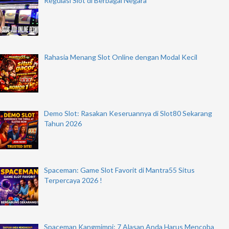
Regulasi Slot di Berbagai Negara
Rahasia Menang Slot Online dengan Modal Kecil
Demo Slot: Rasakan Keseruannya di Slot80 Sekarang
Tahun 2026
Spaceman: Game Slot Favorit di Mantra55 Situs
Terpercaya 2026 !
Spaceman Kangmimpi: 7 Alasan Anda Harus Mencoba