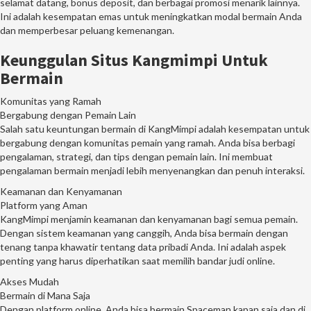
selamat datang, bonus deposit, dan berbagai promosi menarik lainnya.
Ini adalah kesempatan emas untuk meningkatkan modal bermain Anda
dan memperbesar peluang kemenangan.
Keunggulan Situs Kangmimpi Untuk
Bermain
Komunitas yang Ramah
Bergabung dengan Pemain Lain
Salah satu keuntungan bermain di KangMimpi adalah kesempatan untuk
bergabung dengan komunitas pemain yang ramah. Anda bisa berbagi
pengalaman, strategi, dan tips dengan pemain lain. Ini membuat
pengalaman bermain menjadi lebih menyenangkan dan penuh interaksi.
Keamanan dan Kenyamanan
Platform yang Aman
KangMimpi menjamin keamanan dan kenyamanan bagi semua pemain.
Dengan sistem keamanan yang canggih, Anda bisa bermain dengan
tenang tanpa khawatir tentang data pribadi Anda. Ini adalah aspek
penting yang harus diperhatikan saat memilih bandar judi online.
Akses Mudah
Bermain di Mana Saja
Dengan platform online, Anda bisa bermain Spaceman kapan saja dan di