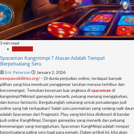
3 min read
Slot Online
Spaceman Kangmimpi:7 Alasan Adalah Tempat
Berpetualang Seru
Eric Peterson
January 2, 2026
newpawsibilities.org/
– Di dunia perjudian online, terdapat banyak
pilihan yang bisa membuat penggemar taruhan merasa terhibur dan
bersemangat. Temukan keseruan luar angkasa di
spaceman
di
kangmimpi!Nikmati gameplay menarik, peluang menang menggiurkan,
dan bonus fantastis. Bergabunglah sekarang untuk petualangan judi
online yang tak terlupakan! Salah satu permainan yang sedang naik daun
adalah Spaceman dari Pragmatic Play, yang kini bisa dinikmati di bandar
judi online KangMimpi. Dengan gameplay yang menarik dan peluang
kemenangan yang menggiurkan, Spaceman KangMimpi adalah tempat
berpetualang paling seru bagi para pemain. Dalam artikel ini, kita akan