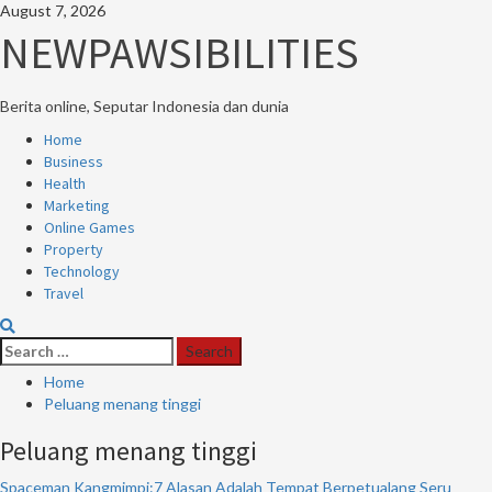
Skip
August 7, 2026
to
NEWPAWSIBILITIES
content
Berita online, Seputar Indonesia dan dunia
Primary
Home
Menu
Business
Health
Marketing
Online Games
Property
Technology
Travel
Search
for:
Home
Peluang menang tinggi
Peluang menang tinggi
Spaceman Kangmimpi:7 Alasan Adalah Tempat Berpetualang Seru