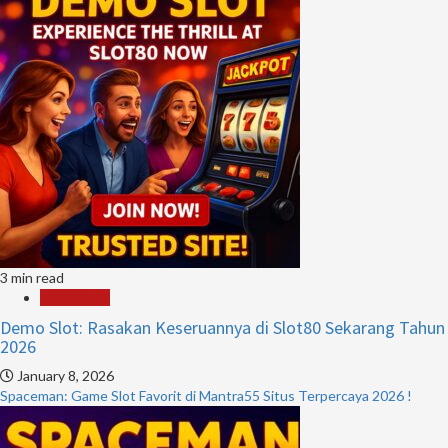
3 min read
Slot Online
Demo Slot: Rasakan Keseruannya di Slot80 Sekarang Tahun
2026
January 8, 2026
Spaceman: Game Slot Favorit di Mantra55 Situs Terpercaya 2026 !