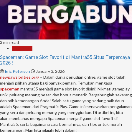
3 min read
Slot Online
Spaceman: Game Slot Favorit di Mantra55 Situs Terpercaya
2026 !
Eric Peterson
January 3, 2026
newpawsibilities.org/
– Dalam dunia perjudian online, game slot telah
menjadi pilihan utama bagi banyak pemain. Temukan mengapa
spaceman
mantra55 menjadi game slot favorit disini! Nikmati gameplay
unik, peluang menang besar, dan bonus menarik. Bergabunglah sekarang
dan raih kemenangan Anda! Salah satu game yang sedang naik daun
adalah Spaceman dari Pragmatic Play. Game ini menawarkan pengalaman
yang seru dan peluang menang yang menggiurkan. Di artikel ini, kita
akan membahas mengapa Spaceman menjadi game slot favorit di
Mantra55, serta bagaimana cara bermainnya, dan tips untuk meraih
kemenangan. Mari kita jelajahi lebih dalam!