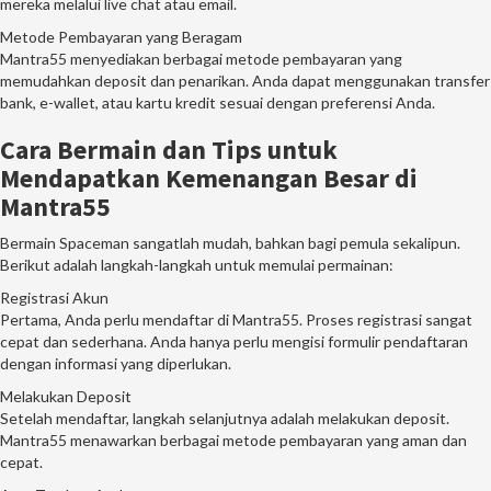
mereka melalui live chat atau email.
Metode Pembayaran yang Beragam
Mantra55 menyediakan berbagai metode pembayaran yang
memudahkan deposit dan penarikan. Anda dapat menggunakan transfer
bank, e-wallet, atau kartu kredit sesuai dengan preferensi Anda.
Cara Bermain dan Tips untuk
Mendapatkan Kemenangan Besar di
Mantra55
Bermain Spaceman sangatlah mudah, bahkan bagi pemula sekalipun.
Berikut adalah langkah-langkah untuk memulai permainan:
Registrasi Akun
Pertama, Anda perlu mendaftar di Mantra55. Proses registrasi sangat
cepat dan sederhana. Anda hanya perlu mengisi formulir pendaftaran
dengan informasi yang diperlukan.
Melakukan Deposit
Setelah mendaftar, langkah selanjutnya adalah melakukan deposit.
Mantra55 menawarkan berbagai metode pembayaran yang aman dan
cepat.