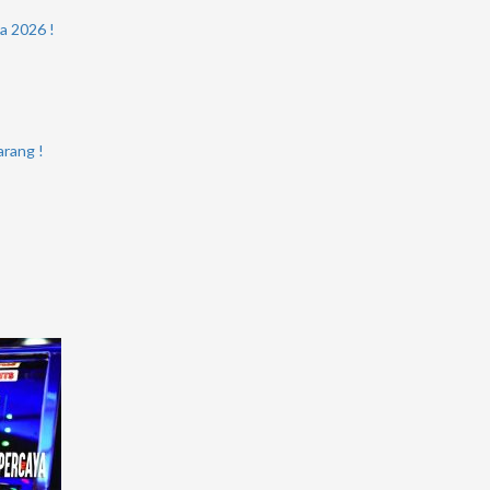
a 2026 !
rang !