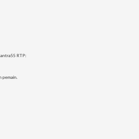
Mantra55 RTP:
n pemain.