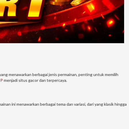
s yang menawarkan berbagai jenis permainan, penting untuk memilih
TP
menjadi situs gacor dan terpercaya.
nan ini menawarkan berbagai tema dan variasi, dari yang klasik hingga