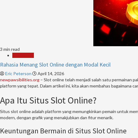
3 min read
Slot Online
Rahasia Menang Slot Online dengan Modal Kecil
Eric Peterson
April 14, 2026
newpawsibilities.org
–
Slot online telah menjadi salah satu permainan p
platform yang tepat. Dalam artikel ini, kita akan membahas bagaimana c
Apa Itu Situs Slot Online?
Situs slot online adalah platform yang memungkinkan pemain untuk memai
modern, dengan grafik yang menakjubkan dan fitur menarik.
Keuntungan Bermain di Situs Slot Online