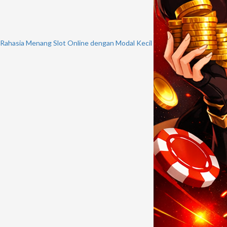
Rahasia Menang Slot Online dengan Modal Kecil