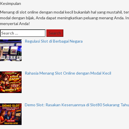
Kesimpulan
Menang di slot online dengan modal kecil bukanlah hal yang mustahil, te
modal dengan bijak, Anda dapat meningkatkan peluang menang Anda. In
menyertai Anda!
Search
for:
Regulasi Slot di Berbagai Negara
Rahasia Menang Slot Online dengan Modal Kecil
Demo Slot: Rasakan Keseruannya di Slot80 Sekarang Tah