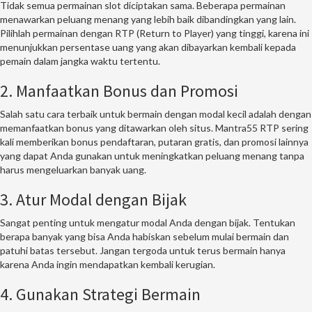
Tidak semua permainan slot diciptakan sama. Beberapa permainan
menawarkan peluang menang yang lebih baik dibandingkan yang lain.
Pilihlah permainan dengan RTP (Return to Player) yang tinggi, karena ini
menunjukkan persentase uang yang akan dibayarkan kembali kepada
pemain dalam jangka waktu tertentu.
2. Manfaatkan Bonus dan Promosi
Salah satu cara terbaik untuk bermain dengan modal kecil adalah dengan
memanfaatkan bonus yang ditawarkan oleh situs. Mantra55 RTP sering
kali memberikan bonus pendaftaran, putaran gratis, dan promosi lainnya
yang dapat Anda gunakan untuk meningkatkan peluang menang tanpa
harus mengeluarkan banyak uang.
3. Atur Modal dengan Bijak
Sangat penting untuk mengatur modal Anda dengan bijak. Tentukan
berapa banyak yang bisa Anda habiskan sebelum mulai bermain dan
patuhi batas tersebut. Jangan tergoda untuk terus bermain hanya
karena Anda ingin mendapatkan kembali kerugian.
4. Gunakan Strategi Bermain