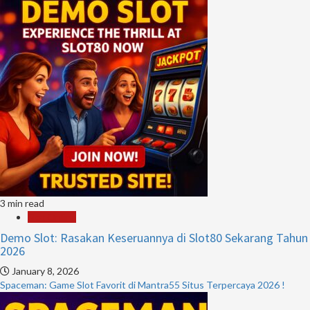
3 min read
Slot Online
Demo Slot: Rasakan Keseruannya di Slot80 Sekarang Tahun
2026
January 8, 2026
Spaceman: Game Slot Favorit di Mantra55 Situs Terpercaya 2026 !