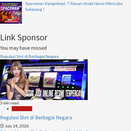
Spaceman Kangmimpi: 7 Alasan Anda Harus Mencoba
Sekarang !
Link Sponsor
You may have missed
Regulasi Slot di Berbagai Negara
3 min read
Slot Online
Regulasi Slot di Berbagai Negara
July 24, 2026