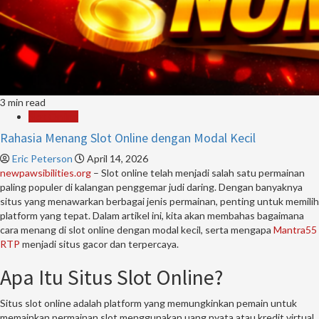
3 min read
Slot Online
Rahasia Menang Slot Online dengan Modal Kecil
Eric Peterson
April 14, 2026
newpawsibilities.org
–
Slot online telah menjadi salah satu permainan
paling populer di kalangan penggemar judi daring. Dengan banyaknya
situs yang menawarkan berbagai jenis permainan, penting untuk memilih
platform yang tepat. Dalam artikel ini, kita akan membahas bagaimana
cara menang di slot online dengan modal kecil, serta mengapa
Mantra55
RTP
menjadi situs gacor dan terpercaya.
Apa Itu Situs Slot Online?
Situs slot online adalah platform yang memungkinkan pemain untuk
memainkan permainan slot menggunakan uang nyata atau kredit virtual.