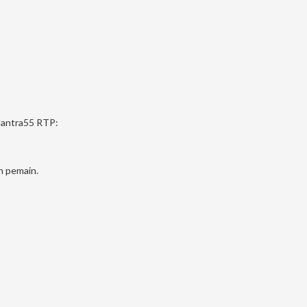
Mantra55 RTP:
n pemain.