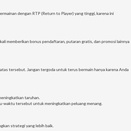
rmainan dengan RTP (Return to Player) yang tinggi, karena ini
ali memberikan bonus pendaftaran, putaran gratis, dan promosi lainnya
atas tersebut. Jangan tergoda untuk terus bermain hanya karena Anda
 meningkatkan taruhan.
aktu-waktu tersebut untuk meningkatkan peluang menang.
kan strategi yang lebih baik.