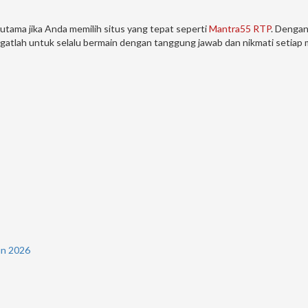
rutama jika Anda memilih situs yang tepat seperti
Mantra55 RTP
. Dengan
gatlah untuk selalu bermain dengan tanggung jawab dan nikmati setia
un 2026