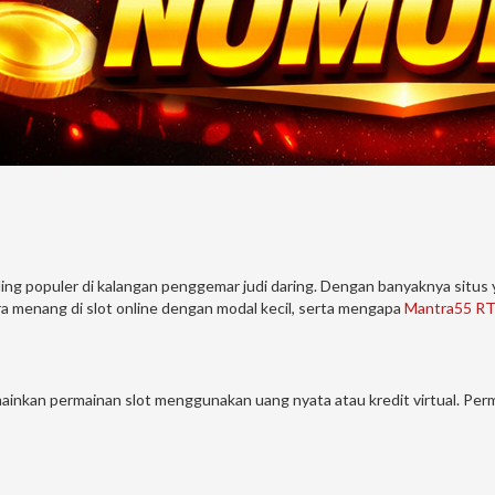
aling populer di kalangan penggemar judi daring. Dengan banyaknya situ
ara menang di slot online dengan modal kecil, serta mengapa
Mantra55 R
nkan permainan slot menggunakan uang nyata atau kredit virtual. Permai