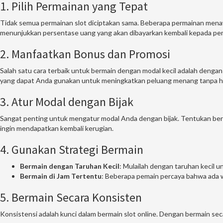
1. Pilih Permainan yang Tepat
Tidak semua permainan slot diciptakan sama. Beberapa permainan menawar
menunjukkan persentase uang yang akan dibayarkan kembali kepada pem
2. Manfaatkan Bonus dan Promosi
Salah satu cara terbaik untuk bermain dengan modal kecil adalah denga
yang dapat Anda gunakan untuk meningkatkan peluang menang tanpa h
3. Atur Modal dengan Bijak
Sangat penting untuk mengatur modal Anda dengan bijak. Tentukan bera
ingin mendapatkan kembali kerugian.
4. Gunakan Strategi Bermain
Bermain dengan Taruhan Kecil
: Mulailah dengan taruhan kecil 
Bermain di Jam Tertentu
: Beberapa pemain percaya bahwa ada w
5. Bermain Secara Konsisten
Konsistensi adalah kunci dalam bermain slot online. Dengan bermain se